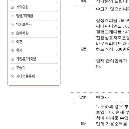
상담문의 드립니다
수고가 많으십니다
삼성캐피탈 : 60
씨티파이넨셜 : 6
웰컴크레디트 : 4
진흥상호저축은행:
바로크리디트 :3
하트캐싱 :500만
현재 급여압류가 
다.
변호사
1. 귀하의 경우
보입니다. 현재 
청이 어려울 수있
만의 가용소득을 