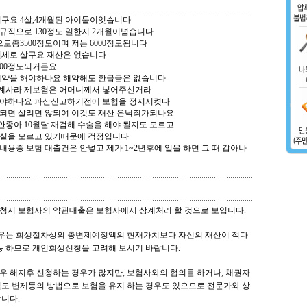
구요 4살,4개월된 아이둘이잇습니다
규직으로 130정도 일한지 2개월이넘습니다
으로총3500정도이며 저는 6000정도됨니다
원월세로 살구요 재산은 없습니다
200정도되거든요
해약을 해야하나요 해약해도 환급금은 없습니다
계사라 제보험은 어머니께서 넣어주신거라
해야하나요 파산신고하기전에 보험을 정지시켯다
되면 살리면 않되여 이것도 재산 은닉죄가되나요
안좋아 10월달 재검해 수술을 해야 될지도 모르고
실을 모르고 있기때문에 걱정입니다
용중 보험 대출건은 안넣고 제가 1~2년후에 일을 하면 그 때 갑아나
 신청시 보험사의 약관대출은 보험사에서 상계처리 할 것으로 보입니다.
경우는 회생절차상의 총변제예정액의 현재가치보다 자신의 재산이 적다
가능 하므로 개인회생신청을 고려해 보시기 바랍니다.
경우 해지후 신청하는 경우가 많지만, 보험사와의 협의를 하거나, 채권자
별도 변제등의 방법으로 보험을 유지 하는 경우도 있으므로 전문가와 상
니다.