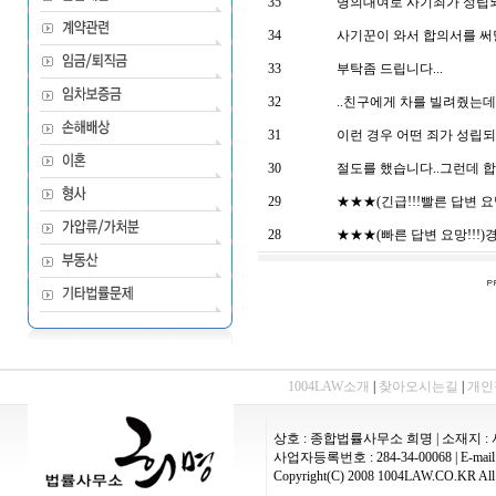
35
명의대여로 사기죄가 성립
34
사기꾼이 와서 합의서를 써달
33
부탁좀 드립니다...
32
..친구에게 차를 빌려줬는데.
31
이런 경우 어떤 죄가 성립되며
30
절도를 했습니다..그런데 
29
★★★(긴급!!!빨른 답변 요망
28
★★★(빠른 답변 요망!!!
1004LAW소개
|
찾아오시는길
|
개인
상호 : 종합법률사무소 희명 | 소재지 : 
사업자등록번호 : 284-34-00068 | E-mail :
Copyright(C) 2008 1004LAW.CO.KR All 