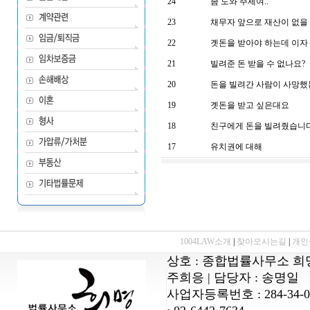
24
좀 도와 주세여..
23
채무자 앞으로 재산이 없을 
22
곗돈을 받아야 하는데 이자 
21
빌려준 돈 받을 수 없나요?
20
돈을 빌려간 사람이 사망했는
19
곗돈을 받고 싶은대요
18
친구에게 돈을 빌려줬습니다
17
유치권에 대해
1004LAW소개
|
찾아오시는길
|
개인
상호 : 종합법률사무소 희명 
주희응 | 담당자 : 송명일
사업자등록번호 : 284-34-00068