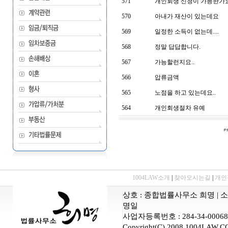
571
개인회생 신청이 가능한가
570
아내가 재산이 있는데요
569
일정한 소득이 없는데....
568
정말 답답합니다.
567
가능할런지요..
566
압류금액
565
노점을 하고 있는데요..
564
개인회생절차 유예
1004LAW소개
|
찾아오시는길
|
개인
상호 : 종합법률사무소 희명 | 소재
명일
사업자등록번호 : 284-34-00068 | E
Copyright(C) 2008 1004LAW.CO